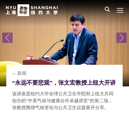
Skip to main content
English
员工登录
All NYU
Main Menu CN Top Level
学校概况
招生信息
教育教学
学术研究
新闻
新闻
科研
聚焦
科研
校园生活
去爱，去好奇，去更新自己：上纽大2026
“永远不要悲观”，张文宏教授上纽大开讲
努力拼搏VS关系背景：大学四年，一场
敢试、敢错、敢停：论文之外的上纽本科
局部作用力如何改变大范围流动？上纽大
届毕业生整装出发！
关于“优绩主义”的祛魅
生科研实训
研究提出数学流体力学难题新解法
该讲座是纽约大学全球公共卫生学院和上纽大共同
上海纽约大学第十届毕业典礼在前滩校园隆重举
近期，一篇发表在国际权威期刊《教育社会学》上
论文发表背后，承载的是一段段不可复制的成长历
新研究均致力于攻克数学流体力学中的一个核心难
创办的“中美气候与健康合作卓越讲堂”的第二场，
行。来自46个国家和地区的524名本科生和164名研
的论文，探讨了这一问题。
程。有人走过挣扎与自我怀疑；有人以一腔热情入
题——可控性（controllability）。
张教授围绕气候变化与公共卫生议题展开分享。
究生获授学位。
坑，经历观念的蜕变；有人在不堪重负时，收获了
学术共同体的友谊……他们的故事，远不止“学霸”
这样单一的标签。