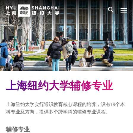
Skip to main content
English
员工登录
All NYU
Main Menu CN
本科生教育
校历
学术手册
专业
辅修专业
上海纽约大学辅修专业
课程设置
上海纽约大学实行通识教育核心课程的培养，设有19个本
研究生项目
科专业及方向，提供多个跨学科的辅修专业课程。
非学历教育
辅修专业