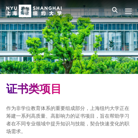
Skip to main content
English
员工登录
All NYU
Main Menu CN
本科生教育
研究生项目
非学历教育
定制培训项目
证书类项目
证书类项目
短期研修课程项目
作为非学位教育体系的重要组成部分，上海纽约大学正在
非学历教育项目新闻
筹建一系列高质量、高影响力的证书项目，旨在帮助学习
者在不同专业领域中提升知识与技能，契合快速变化的职
EM城市与不动产研究院
场需求。