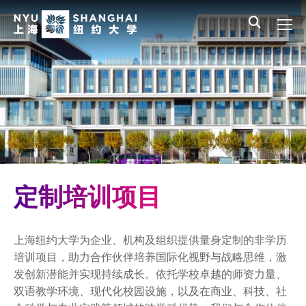
Skip to main content
English
员工登录
All NYU
Main Menu CN
本科生教育
研究生项目
非学历教育
定制培训项目
证书类项目
定制培训项目
短期研修课程项目
上海纽约大学为企业、机构及组织提供量身定制的非学历
非学历教育项目新闻
培训项目，助力合作伙伴培养国际化视野与战略思维，激
发创新潜能并实现持续成长。依托学校卓越的师资力量、
EM城市与不动产研究院
双语教学环境、现代化校园设施，以及在商业、科技、社