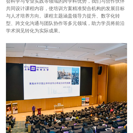
暑期项目
会科学与专业实践等领域的跨学科优势，我们与合作伙伴
共同设计课程内容，使培训方案精准契合机构的发展目标
图书馆
与人才培养方向。课程主题涵盖领导力提升、数字化转
型、跨文化沟通与团队协作等多元领域，助力学员将前沿
学术洞见转化为实际成果。