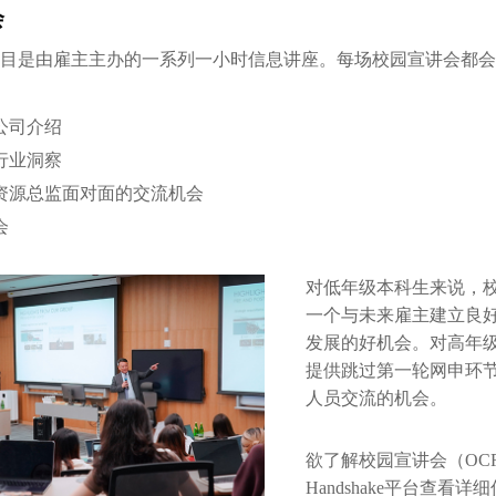
会
项目是由雇主主办的一系列一小时信息讲座。每场校园宣讲会都
公司介绍
行业洞察
资源总监面对面的交流机会
会
对低年级本科生来说，校
一个与未来雇主建立良
发展的好机会。对高年级
提供跳过第一轮网申环
人员交流的机会。
欲了解校园宣讲会（OC
Handshake平台查看详