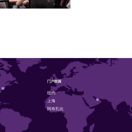
门户校园
纽约
上海
阿布扎比