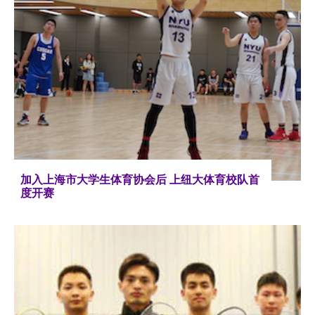
加入上海市大学生体育协会后 上纽大体育校队首
度开赛