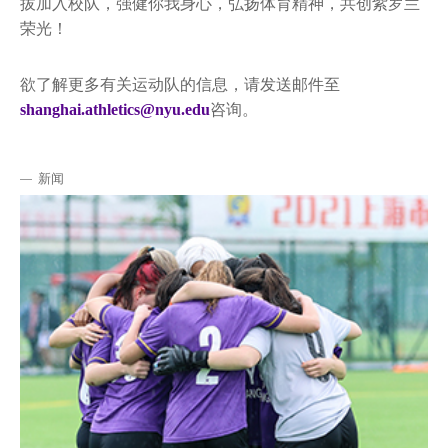
职业发展
拔加入校队，强健你我身心，弘扬体育精神，共创紫罗兰
荣光！
欲了解更多有关运动队的信息，请发送邮件至
shanghai.athletics@nyu.edu
咨询。
新闻