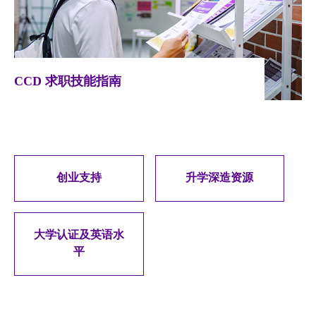
CCD 求职技能指南
创业支持
升学深造资源
大学认证及英语水
平