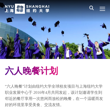
Skip to main content
English
员工登录
All NYU
Main Menu CN
迎新项目
住宿生活
体育运动与健身
学生活动与社区参与
学生多元文化中心
六人晚餐计划
学生健康中心
“六人晚餐”计划由纽约大学全球校友项目与上海纽约大学
职业发展
职业发展中心于 2016年4月共同发起，该计划邀请学生到
邻近的餐厅享用一次悠闲而放松的晚餐，在一个温暖而友
学生
好的环境里享受美食、交流友情。