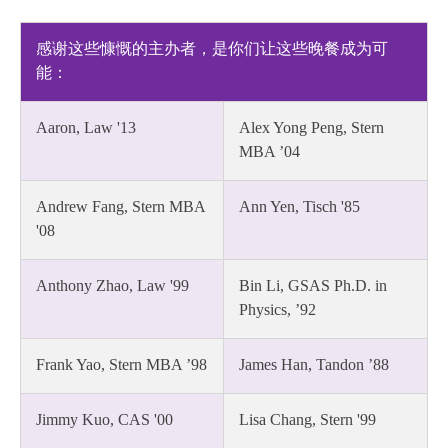
感谢这些慷慨的主办者，是你们让这些晚餐成为可
能：
Aaron, Law '13
Alex Yong Peng, Stern
MBA ’04
Andrew Fang, Stern MBA
Ann Yen, Tisch '85
'08
Anthony Zhao, Law '99
Bin Li, GSAS Ph.D. in
Physics, ’92
Frank Yao, Stern MBA ’98
James Han, Tandon ’88
Jimmy Kuo, CAS '00
Lisa Chang, Stern '99