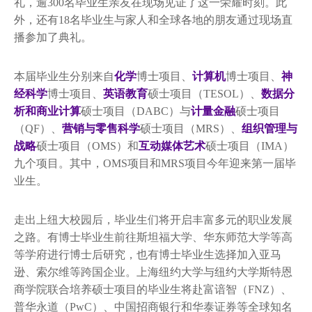
研究生校友
礼，逾300名毕业生亲友在现场见证了这一荣耀时刻。此
外，还有18名毕业生与家人和全球各地的朋友通过现场直
非学历教育
播参加了典礼。
暑期项目
本届毕业生分别来自
化学
博士项目、
计算机
博士项目、
神
经科学
博士项目、
英语教育
硕士项目（TESOL）、
数据分
图书馆
析和商业计算
硕士项目（DABC）与
计量金融
硕士项目
（QF）、
营销与零售科学
硕士项目（MRS）、
组织管理与
战略
硕士项目（OMS）和
互动媒体艺术
硕士项目（IMA）
九个项目。其中，OMS项目和MRS项目今年迎来第一届毕
业生。
走出上纽大校园后，毕业生们将开启丰富多元的职业发展
之路。有博士毕业生前往斯坦福大学、华东师范大学等高
等学府进行博士后研究，也有博士毕业生选择加入亚马
逊、索尔维等跨国企业。上海纽约大学与纽约大学斯特恩
商学院联合培养硕士项目的毕业生将赴富谙智（FNZ）、
普华永道（PwC）、中国招商银行和华泰证券等全球知名