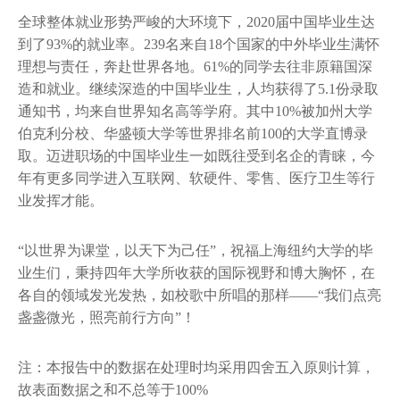
雇主
全球整体就业形势严峻的大环境下，2020届中国毕业生达
校友
到了93%的就业率。239名来自18个国家的中外毕业生满怀
理想与责任，奔赴世界各地。61%的同学去往非原籍国深
毕业生就业去向
造和就业。继续深造的中国毕业生，人均获得了5.1份录取
通知书，均来自世界知名高等学府。其中10%被加州大学
历届毕业生就业质量报告
伯克利分校、华盛顿大学等世界排名前100的大学直博录
取。迈进职场的中国毕业生一如既往受到名企的青睐，今
历届毕业生就业质量报告完整版
年有更多同学进入互联网、软硬件、零售、医疗卫生等行
业发挥才能。
“以世界为课堂，以天下为己任”，祝福上海纽约大学的毕
业生们，秉持四年大学所收获的国际视野和博大胸怀，在
各自的领域发光发热，如校歌中所唱的那样——“我们点亮
盏盏微光，照亮前行方向”！
注：本报告中的数据在处理时均采用四舍五入原则计算，
故表面数据之和不总等于100%