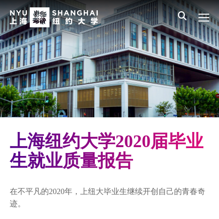
Skip to main content
English
员工登录
All NYU
Main Menu CN
迎新项目
住宿生活
体育运动与健身
学生活动与社区参与
学生多元文化中心
上海纽约大学2020届毕业
学生健康中心
生就业质量报告
职业发展
在不平凡的2020年，上纽大毕业生继续开创自己的青春奇
学生
迹。