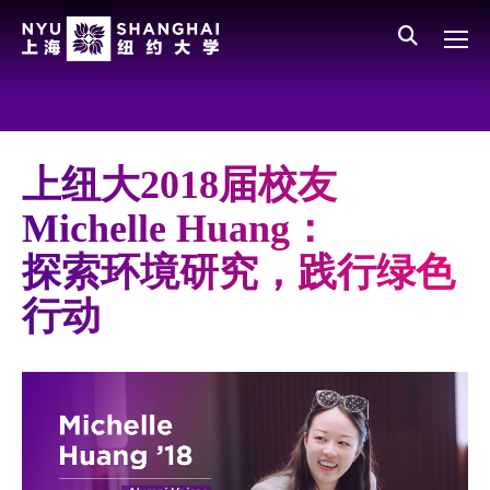
Skip to main content
English
员工登录
All NYU
Main Menu CN
关于我们
愿景、价值、使命
上纽大2018届校友
学校领导
Michelle Huang：
师资队伍
探索环境研究，践行绿色
新闻与媒体报道
行动
人物
聚焦
媒体视点