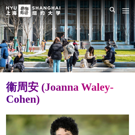
Skip to main content
English
员工登录
All NYU
Main Menu CN
关于我们
愿景、价值、使命
学校领导
荣誉校长
名誉教务长
衞周安 (Joanna Waley-
师资队伍
Cohen)
新闻与媒体报道
校园内外