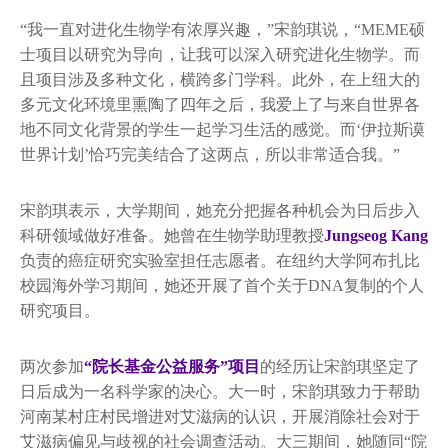
“我一直对进化生物学有浓厚兴趣，”宋韵琪说，“MEME硕
士项目以研究为导向，让我可以深入研究进化生物学。而
且项目涉及多种文化，横跨多门学科。此外，在上纽大的
多元文化环境里熏陶了四年之后，我爱上了与来自世界各
地不同文化背景的学生一起学习生活的感觉。而‘伊拉斯谟
世界计划’恰巧完美结合了这两点，所以非常适合我。”
宋韵琪表示，大学期间，她充分把握各种机会为日后步入
科研领域做好准备。她曾在生物学助理教授
Jungseog Kang
负责的癌症研究实验室担任志愿者。在纽约大学阿布扎比
校园海外学习期间，她还开展了首个关于DNA复制的个人
研究项目。
两次参加
“院长基金公益服务”项目
的经历让宋韵琪坚定了
日后成为一名科学家的决心。大一时，宋韵琪致力于帮助
河南某村庄村民增进对艾滋病的认识，开展消除社会对于
艾滋病偏见与歧视的社会调查活动。大三期间，她随同“院