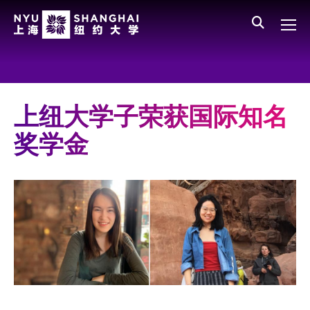
Skip to main content
English
员工登录
All NYU
Main Menu CN
关于我们
愿景、价值、使命
上纽大学子荣获国际知名
学校领导
奖学金
师资队伍
新闻与媒体报道
人物
聚焦
媒体视点