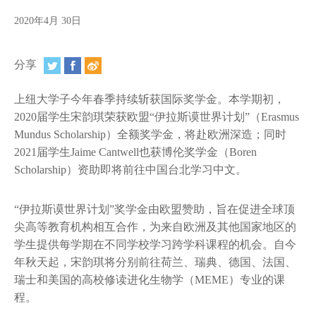
视频
2020年4月 30日
相册
分享
新闻简报
上海纽约大学汇刊
上纽大学子今年春季持续斩获国际奖学金。本学期初，
2020届学生宋韵琪荣获欧盟“伊拉斯谟世界计划”（Erasmus
活动纵览
Mundus Scholarship）全额奖学金，将赴欧洲深造；同时
2021届学生Jaime Cantwell也获博伦奖学金（Boren
学生说
Scholarship）资助即将前往中国台北学习中文。
校园内外
“伊拉斯谟世界计划”奖学金由欧盟赞助，旨在促进全球顶
联系方式
尖高等教育机构相互合作，为来自欧洲及其他国家地区的
学生提供每学期在不同学校学习跨学科课程的机会。自今
支持我们
年秋天起，宋韵琪将分别前往荷兰、瑞典、德国、法国、
瑞士和美国的高校修读进化生物学（MEME）专业的课
程。