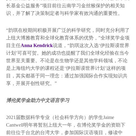
长基金公益服务”项目前往云南学习金丝猴保护的相关知
识，并了解了决策制定者与科学家有效沟通的重要性。
“韵琪在校期间积极开展广泛的科学研究，同时充分利用了
上纽大博雅教育和全球化教育体系的优势，”全球奖学金项
目主任
Anna Kendrick
说道，“韵琪这次入选‘伊拉斯谟世界
计划’可喜可贺。她的成功也提醒了我们全球化经验在当今
世界至关重要。不论是在生物学还是其他学科领域，不论
是上海纽约大学的课程还是‘伊拉斯谟世界计划’这样的项
目，其实都基于同一理念：通过加强国际合作实现知识共
享，开展开创性研究。”
博伦奖学金助力中文语言学习
2021届数据科学专业（社会科学方向）的学生Jaime
Cantwell明年将暂别上纽大一年，在博伦奖学金的资助下
前往位于台北的台湾大学，参加国际汉语项目，修读中