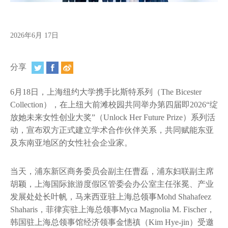
视频
相册
2026年6月 17日
新闻简报
分享
上海纽约大学汇刊
6月18日，上海纽约大学携手比斯特系列（The Bicester
活动纵览
Collection），在上纽大前滩校园共同举办第四届即2026“绽
学生说
放她未来女性创业大奖”（Unlock Her Future Prize）系列活
动，宣布双方正式建立学术合作伙伴关系，共同赋能东亚
校园内外
及东南亚地区的女性社会企业家。
联系方式
当天，浦东新区商务委员会副主任曹磊，浦东妇联副主席
胡颖，上海国际旅游度假区管委会办公室主任张冕、产业
支持我们
发展处处长叶帆，马来西亚驻上海总领事Mohd Shahafeez
Shaharis，菲律宾驻上海总领事Myca Magnolia M. Fischer，
韩国驻上海总领事馆经济领事金憓禛（Kim Hye-jin）受邀