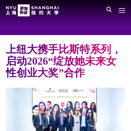
Skip to main content
English
员工登录
All NYU
Main Menu CN
关于我们
愿景、价值、使命
上纽大携手比斯特系列，
学校领导
启动2026“绽放她未来女
师资队伍
性创业大奖”合作
新闻与媒体报道
人物
聚焦
媒体视点