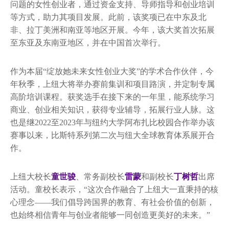
问题的女性创业者，通过资金支持、导师指导和创业培训
等方式，助力其项目发展。此前，该奖项已在中东及北
非、拉丁美洲和南亚等地区开展。今年，该大奖首次拓展
至东亚及东南亚地区，并在中国首次举行。
作为本届“绽放她未来女性创业大奖”的学术合作伙伴，今
年秋季，上纽大将举办赛前集训和项目路演，并定制专属
高阶培训课程。获奖选手在接下来的一年里，能系统学习
商业、创业相关知识，获得专业辅导，拓展行业人脉。这
也是继2022至2023年与纽约大学阿布扎比校园合作举办该
赛事以来，比斯特系列第二次与纽大全球教育体系展开合
作。
上纽大校长
童世骏
、常务副校长
雷蒙
和副校长
丁树哲
出席
活动。童校长表示，“这次合作融合了上纽大一直秉持的核
心理念——我们倡导跨国界的教育、有社会价值的创新，
也始终相信青年与创业者能够一同创造更美好的未来。”