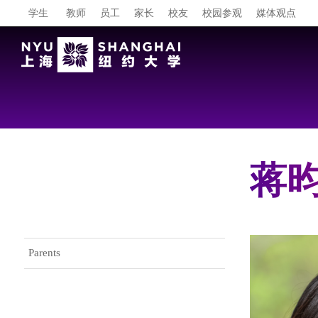
学生
教师
员工
家长
校友
校园参观
媒体观点
蒋昀 
Gateway Menu
Parents