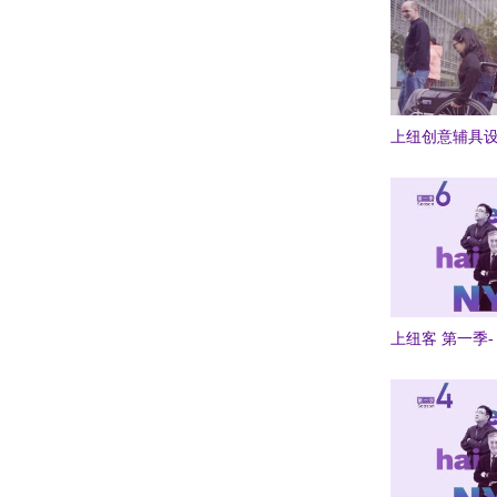
上纽创意辅具
上纽客 第一季- 