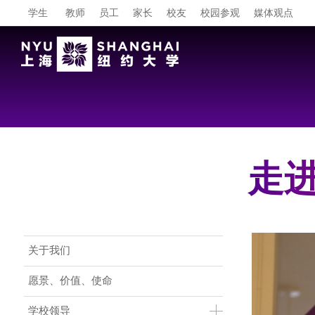
学生
教师
员工
家长
校友
校园参观
媒体观点
走
Main Menu CN
关于我们
愿景、价值、使命
学校领导