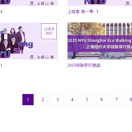
4
上纽客 第一季- 3
12月 8
2025
1
2025绿脉穿行挑战
Next pag
La
1
2
3
4
5
6
7