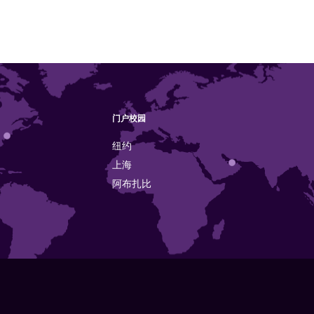
门户校园
纽约
上海
阿布扎比