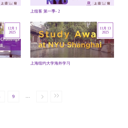
上纽客 第一季- 2
12月 1
11月 13
2025
2025
上海纽约大学海外学习
e
st page
…
8
Next ›
9
Last »