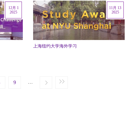
12月 1
11月 13
2025
2025
上海纽约大学海外学习
e
st page
…
8
Next ›
9
Last »