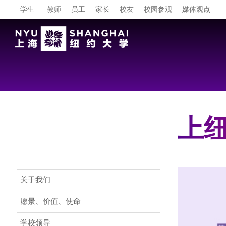
学生
教师
员工
家长
校友
校园参观
媒体观点
上纽
Main Menu CN
关于我们
愿景、价值、使命
学校领导