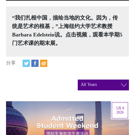
视频
相册
“我们扎根中国，描绘当地的文化。因为，传
统是艺术的根基，”上海纽约大学艺术教授
新闻简报
Barbara Edelstein说。点击视频，观看本学期5
上海纽约大学汇刊
门艺术课的期末展。
活动纵览
分享
学生说
校园内外
联系方式
5月 8
支持我们
2026