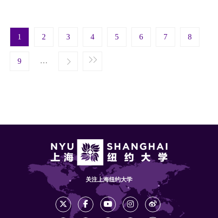
Pagination
1
2
3
4
5
6
7
8
t page
…
Next ›
9
Last »
关注上海纽约大学