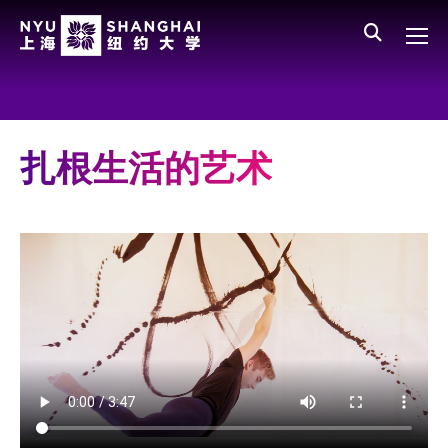
Skip to main content
English
员工登录
All NYU
Main Menu CN
关于我们
愿景、价值、使命
扎根生活的艺术
学校领导
师资队伍
新闻与媒体报道
人物
聚焦
媒体视点