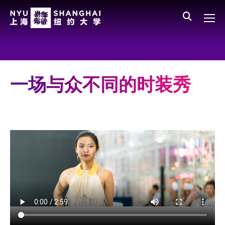
Skip to main content
English
员工登录
All NYU
Main Menu CN
关于我们
愿景、价值、使命
一场与众不同的时装秀
学校领导
师资队伍
新闻与媒体报道
人物
聚焦
媒体视点