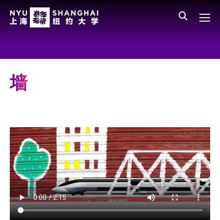
Skip to main content
English
员工登录
All NYU
Main Menu CN
关于我们
愿景、价值、使命
墙
学校领导
师资队伍
新闻与媒体报道
人物
聚焦
媒体视点