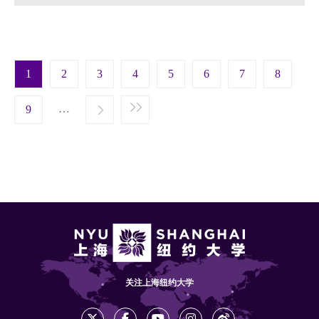
Pagination
1
2
3
4
5
6
7
8
t page
…
Next ›
9
Last »
关注上海纽约大学