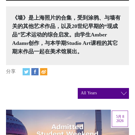
视频
相册
《墙》是上海照片的合集，受到涂鸦、与墙有
关的其他艺术作品，以及20世纪早期的“现成
新闻简报
品”艺术运动的综合启发。由学生Amber
上海纽约大学汇刊
Adams创作，与本学期Studio Art课程的其它
期末作品一起在美术馆展出。
活动纵览
学生说
分享
校园内外
联系方式
支持我们
5月 8
2026