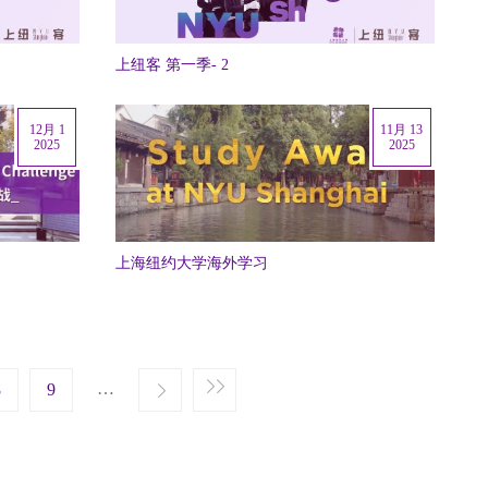
上纽客 第一季- 2
12月 1
11月 13
2025
2025
上海纽约大学海外学习
e
st page
…
8
Next ›
9
Last »