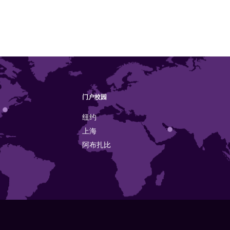
门户校园
纽约
上海
阿布扎比