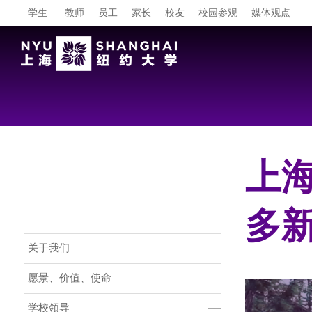
学生
教师
员工
家长
校友
校园参观
媒体观点
上
多
Main Menu CN
关于我们
愿景、价值、使命
学校领导