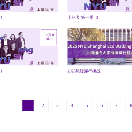
4
上纽客 第一季- 3
12月 8
2025
1
2025绿脉穿行挑战
Next pag
La
1
2
3
4
5
6
7