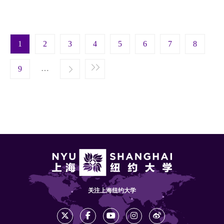
Pagination
1
2
3
4
5
6
7
8
t page
…
Next ›
9
Last »
关注上海纽约大学