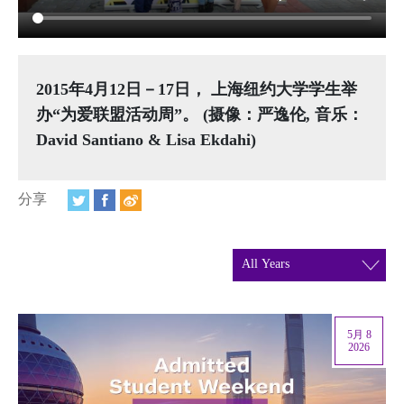
视频
相册
新闻简报
2015年4月12日－17日， 上海纽约大学学生举
办“为爱联盟活动周”。 (摄像：严逸伦, 音乐：
上海纽约大学汇刊
David Santiano & Lisa Ekdahi)
活动纵览
分享
学生说
校园内外
联系方式
支持我们
5月 8
2026