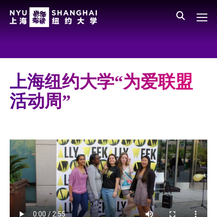
Skip to main content
English
员工登录
All NYU
Main Menu CN
关于我们
愿景、价值、使命
上海纽约大学“为爱联盟
学校领导
活动周”
师资队伍
新闻与媒体报道
人物
聚焦
媒体视点