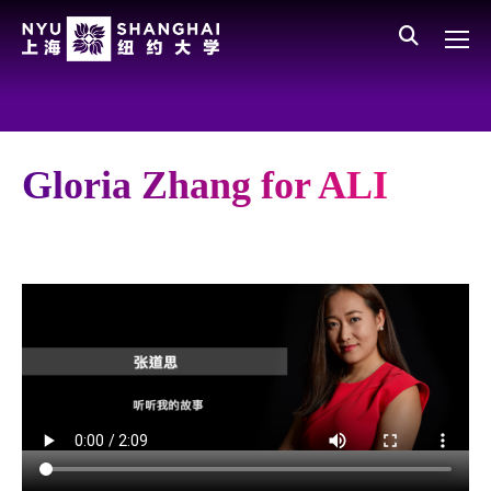
Skip to main content
English
员工登录
All NYU
Main Menu CN
关于我们
愿景、价值、使命
Gloria Zhang for ALI
学校领导
师资队伍
新闻与媒体报道
人物
聚焦
媒体视点