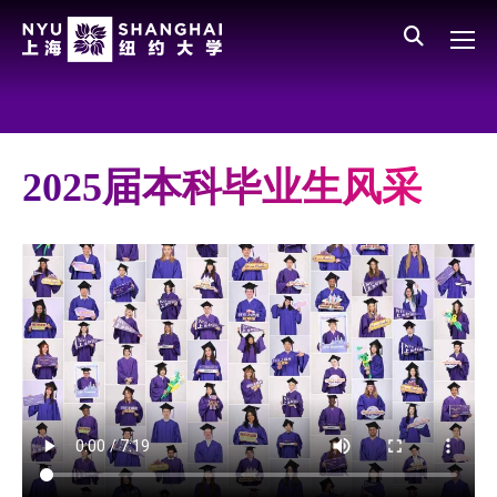
Skip to main content
English
员工登录
All NYU
Main Menu CN
关于我们
愿景、价值、使命
2025届本科毕业生风采
学校领导
师资队伍
新闻与媒体报道
人物
聚焦
媒体视点