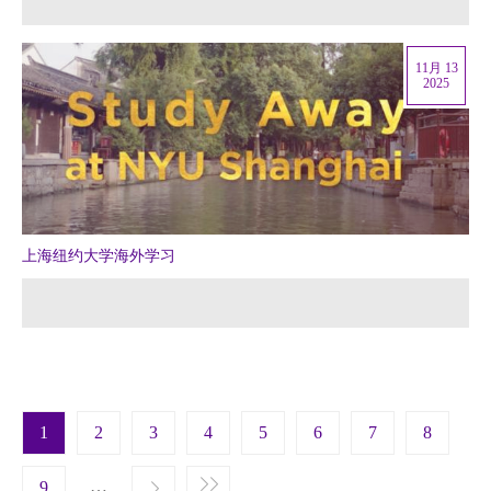
11月 13
2025
上海纽约大学海外学习
Pagination
1
2
3
4
5
6
7
8
t page
…
Next ›
9
Last »