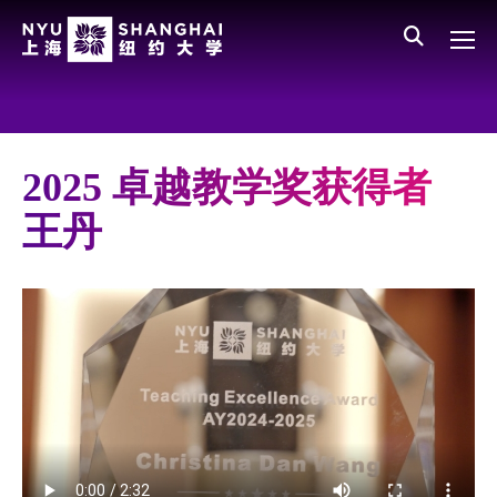
Skip to main content
English
员工登录
All NYU
Main Menu CN
关于我们
愿景、价值、使命
2025 卓越教学奖获得者
学校领导
王丹
师资队伍
新闻与媒体报道
人物
聚焦
媒体视点