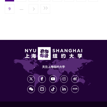
t page
…
Next ›
9
Last »
关注上海纽约大学