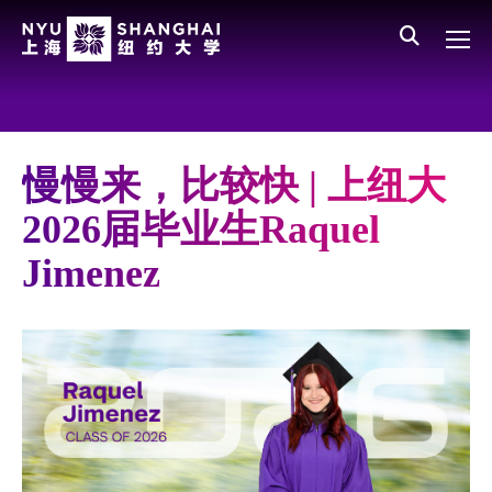
Skip to main content
English
员工登录
All NYU
Main Menu CN
关于我们
愿景、价值、使命
慢慢来，比较快 | 上纽大
学校领导
2026届毕业生Raquel
师资队伍
Jimenez
新闻与媒体报道
人物
聚焦
媒体视点