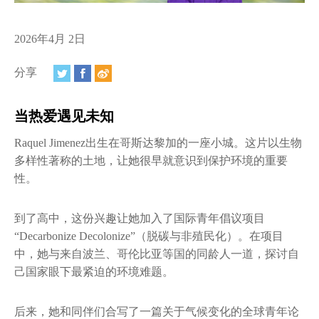
视频
相册
2026年4月 2日
新闻简报
分享
上海纽约大学汇刊
当热爱遇见未知
活动纵览
Raquel Jimenez出生在哥斯达黎加的一座小城。这片以生物
多样性著称的土地，让她很早就意识到保护环境的重要
学生说
性。
校园内外
到了高中，这份兴趣让她加入了国际青年倡议项目
联系方式
“Decarbonize Decolonize”（脱碳与非殖民化）。在项目
中，她与来自波兰、哥伦比亚等国的同龄人一道，探讨自
支持我们
己国家眼下最紧迫的环境难题。
后来，她和同伴们合写了一篇关于气候变化的全球青年论