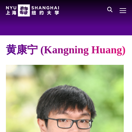
Skip to main content
English
员工登录
All NYU
Gateway Menu
Parents
黄康宁 (Kangning Huang)