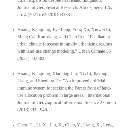
urban expansion despite heat island mitigation."
Journal of Geophysical Research: Atmospheres 126,
no. 4 (2021): e2020JD033831.
Huang, Kangning, Jiye Leng, Yong Xu, Xinwei Li,
Meng Cai, Ran Wang, and Chao Ren. "Facilitating
urban climate forecasts in rapidly urbanizing regions
with land-use change modeling." Urban Climate 36
(2021): 100806.
Huang, Kangning, Xiaoping Liu, Xia Li, Jiayong
Liang, and Shenjing He. "An improved artificial
immune system for seeking the Pareto front of land-
use allocation problem in large areas." International
Journal of Geographical Information Science 27, no. 5
(2013): 922-946.
Chen, G., Li, X., Liu, X., Chen, Y., Liang, X., Leng,