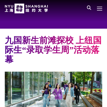
Skip to main content
English
员工登录
All NYU
Main Menu CN
关于我们
愿景、价值、使命
九国新生前滩探校 上纽国
学校领导
际生“录取学生周”活动落
师资队伍
幕
新闻与媒体报道
人物
聚焦
媒体视点