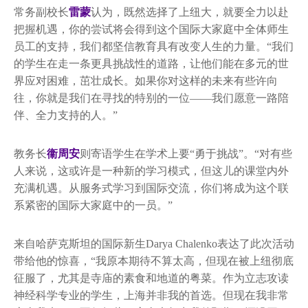
常务副校长
雷蒙
认为，既然​​选择了上纽大，就要全力以赴
把握机遇，你的尝试将会得到这个国际大家庭中全体师生
员工的支持，我们都坚信教育具有改变人生的力量。“我们
的学生在走一条更具挑战性的道路，让他们能在多元的世
界应对困难，茁壮成长。如果你对这样的未来有些许向
往，你就是我们在寻找的特别的一位——我们愿意一路陪
伴、全力支持的人。”
教务长
衞周安
则寄语学生在学术上要“勇于挑战”。“对有些
人来说，这或许是一种新的学习模式，但这儿的课堂内外
充满机遇。从服务式学习到国际交流，你们将成为这个联
系紧密的国际大家庭中的一员。”
来自哈萨克斯坦的国际新生Darya Chalenko表达了此次活动
带给他的惊喜，“我原本期待不算太高，但现在被上纽彻底
征服了，尤其是寺庙的素食和地道的粤菜。作为立志攻读
神经科学专业的学生，上海并非我的首选。但现在我非常