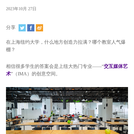
视频
2023年10月 27日
相册
分享
新闻简报
上海纽约大学汇刊
在上海纽约大学，什么地方创造力拉满？哪个教室人气爆
棚？
活动纵览
相信很多学生的答案会是上纽大热门专业——“
交互媒体艺
学生说
术
”（IMA）的创意空间。
校园内外
联系方式
支持我们