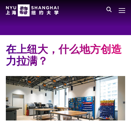
Skip to main content
English
员工登录
All NYU
Main Menu CN
关于我们
愿景、价值、使命
在上纽大，什么地方创造
学校领导
力拉满？
师资队伍
新闻与媒体报道
人物
聚焦
媒体视点