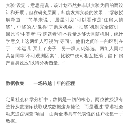
实验’设定，意思是说，该计划虽然并非以实验为目的而设
计和开展，但在研究层面，却能发挥实验的效果，”缪教授
解释道，“简单来说，‘居屋计划’可以看作是‘住房大抽
奖’，中奖的人‘赢得’了购房机会。‘抽奖’机制完全随机，
因此当‘中奖者’与‘落选者’样本数量足够大且随机时，统计
学意义上这两组人可视为‘等同’。他们之间唯一的区别在
于，‘幸运儿’买上了房子，另一群人则落选。两组人同时
具备同等‘不可观测因素’，比较中便可相互抵消，留下‘房
产自身效应’以待分析衡量。”
数据收集——一场跨越十年的征程
定量社会科学分析中，数据是一切的核心。两位教授没有
选择从数据库获取现成数据这条捷径，而是通过“香港社会
动态追踪调查”项目，面向全港具有代表性的住户收集一手
数据。