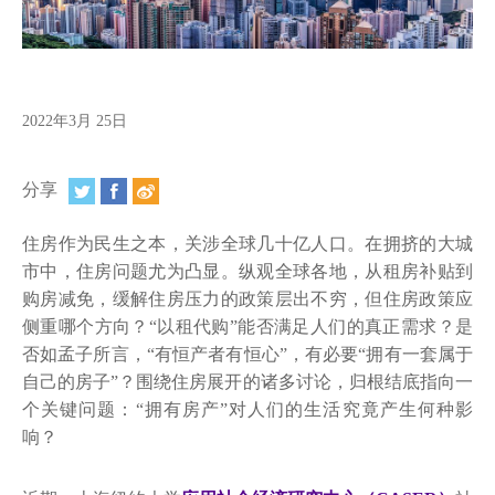
视频
相册
新闻简报
2022年3月 25日
上海纽约大学汇刊
分享
活动纵览
住房作为民生之本，关涉全球几十亿人口。在拥挤的大城
学生说
市中，住房问题尤为凸显。纵观全球各地，从租房补贴到
购房减免，缓解住房压力的政策层出不穷，但住房政策应
校园内外
侧重哪个方向？“以租代购”能否满足人们的真正需求？是
联系方式
否如孟子所言，“有恒产者有恒心”，有必要“拥有一套属于
自己的房子”？围绕住房展开的诸多讨论，归根结底指向一
支持我们
个关键问题：“拥有房产”对人们的生活究竟产生何种影
响？