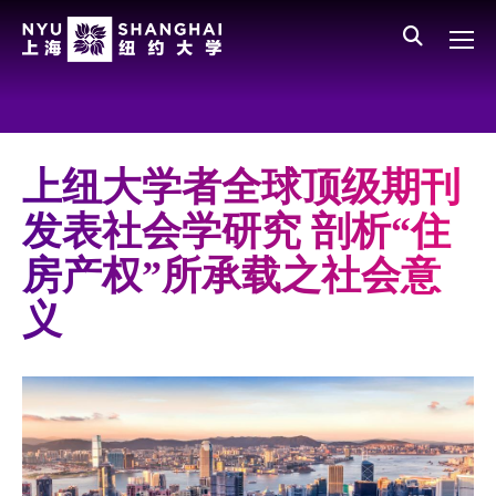
Skip to main content
English
员工登录
All NYU
Main Menu CN
关于我们
愿景、价值、使命
上纽大学者全球顶级期刊
学校领导
发表社会学研究 剖析“住
师资队伍
房产权”所承载之社会意
新闻与媒体报道
义
人物
聚焦
媒体视点