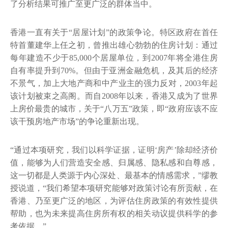
了分析结果可推广至更广泛的群体当中。
香港一直有关于“居屋计划”的政策争论。特区政府在首任
特首董建华上任之初，曾推出雄心勃勃的住房计划：通过
每年建造不少于85,000个居屋单位，到2007年将全港住房
自有率提升到70%。但由于亚洲金融危机，及其后的经济
不景气，加上大地产商和中产业主的强力反对，2003年起
该计划被束之高阁。而自2008年以来，香港又成为了世界
上房价最贵的城市，关于“八万五”政策，即“政府应该不应
该干预房地产市场”的争论重新出现。
“通过本项研究，我们以科学证据，证明‘房产’除却经济价
值，能够为人们营造安全感、归属感、隐私感和自尊感，
这一切都是人类源于内心深处、最基本的情感需求，”缪教
授说道，“我们希望本项研究能够对政策讨论有所贡献，在
香港、乃至更广泛的地区，为评估住房政策的有效性提供
帮助，也为未来提高住房所有权的相关动议提供科学的参
考依据。”