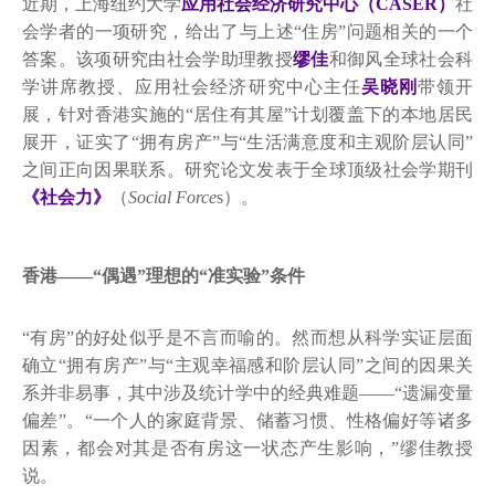
近期，上海纽约大学
应用社会经济研究中心（CASER）
社
会学者的一项研究，给出了与上述“住房”问题相关的一个
答案。该项研究由社会学助理教授
缪佳
和御风全球社会科
学讲席教授、应用社会经济研究中心主任
吴晓刚
带领开
展，针对香港实施的“居住有其屋”计划覆盖下的本地居民
展开，证实了“拥有房产”与“生活满意度和主观阶层认同”
之间正向因果联系。研究论文发表于全球顶级社会学期刊
《社会力》
（
Social Force
s）。
香港——“偶遇”理想的“准实验”条件
“有房”的好处似乎是不言而喻的。然而想从科学实证层面
确立“拥有房产”与“主观幸福感和阶层认同”之间的因果关
系并非易事，其中涉及统计学中的经典难题——“遗漏变量
偏差”。“一个人的家庭背景、储蓄习惯、性格偏好等诸多
因素，都会对其是否有房这一状态产生影响，”缪佳教授
说。