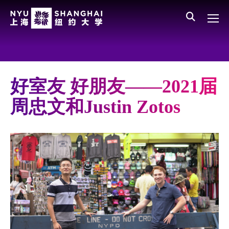
Skip to main content
English
员工登录
All NYU
Main Menu CN
关于我们
愿景、价值、使命
好室友 好朋友——2021届
学校领导
周忠文和Justin Zotos
师资队伍
新闻与媒体报道
人物
聚焦
媒体视点