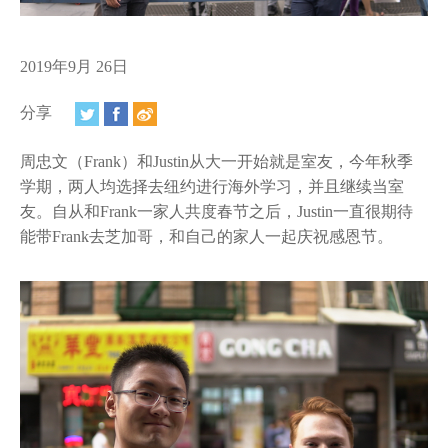
视频
相册
2019年9月 26日
新闻简报
分享
上海纽约大学汇刊
周忠文（Frank）和Justin从大一开始就是室友，今年秋季
活动纵览
学期，两人均选择去纽约进行海外学习，并且继续当室
友。自从和Frank一家人共度春节之后，Justin一直很期待
学生说
能带Frank去芝加哥，和自己的家人一起庆祝感恩节。
校园内外
联系方式
支持我们