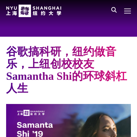
Skip to main content
English
员工登录
All NYU
Main Menu CN
关于我们
愿景、价值、使命
谷歌搞科研，纽约做音
学校领导
乐，上纽创校校友
师资队伍
Samantha Shi的环球斜杠
新闻与媒体报道
人生
人物
聚焦
媒体视点