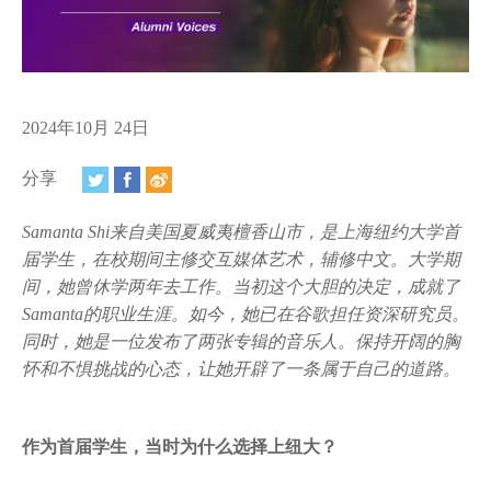
视频
相册
新闻简报
2024年10月 24日
上海纽约大学汇刊
分享
活动纵览
Samanta Shi来自美国夏威夷檀香山市，是上海纽约大学首
学生说
届学生，在校期间主修交互媒体艺术，辅修中文。大学期
间，她曾休学两年去工作。当初这个大胆的决定，成就了
校园内外
Samanta的职业生涯。如今，她已在谷歌担任资深研究员。
同时，她是一位发布了两张专辑的音乐人。保持开阔的胸
联系方式
怀和不惧挑战的心态，让她开辟了一条属于自己的道路。
支持我们
作为首届学生，当时为什么选择上纽大？