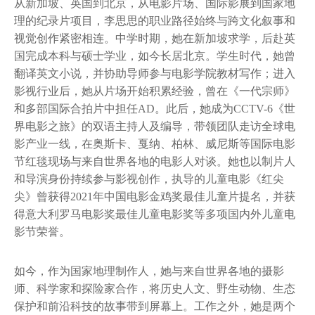
从新加坡、英国到北京，从电影片场、国际影展到国家地
理的纪录片项目，李思思的职业路径始终与跨文化叙事和
视觉创作紧密相连。中学时期，她在新加坡求学，后赴英
国完成本科与硕士学业，如今长居北京。学生时代，她曾
翻译英文小说，并协助导师参与电影学院教材写作；进入
影视行业后，她从片场开始积累经验，曾在《一代宗师》
和多部国际合拍片中担任AD。此后，她成为CCTV-6《世
界电影之旅》的双语主持人及编导，带领团队走访全球电
影产业一线，在奥斯卡、戛纳、柏林、威尼斯等国际电影
节红毯现场与来自世界各地的电影人对谈。她也以制片人
和导演身份持续参与影视创作，执导的儿童电影《红尖
尖》曾获得2021年中国电影金鸡奖最佳儿童片提名，并获
得意大利罗马电影奖最佳儿童电影奖等多项国内外儿童电
影节荣誉。
如今，作为国家地理制作人，她与来自世界各地的摄影
师、科学家和探险家合作，将历史人文、野生动物、生态
保护和前沿科技的故事带到屏幕上。工作之外，她是两个