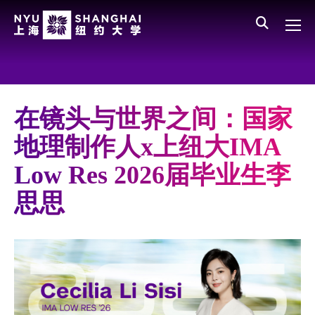
Skip to main content
English
员工登录
All NYU
Main Menu CN
关于我们
愿景、价值、使命
在镜头与世界之间：国家
学校领导
地理制作人x上纽大IMA
师资队伍
Low Res 2026届毕业生李
新闻与媒体报道
思思
人物
聚焦
媒体视点