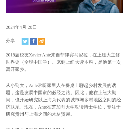
视频
相册
新闻简报
2024年4月 20日
上海纽约大学汇刊
分享
活动纵览
2018届校友Xavier Ante来自菲律宾马尼拉，在上纽大主修
世界史（全球中国学）。来到上纽大读本科，是他第一次
学生说
离开家乡。
校园内外
从小到大，Ante常听家里人在餐桌上聊起乡村发展的话
联系方式
题，这是发展中国家的必经之路。因此，他在上纽大期
间，也开始研究以上海为代表的城市与乡村地区之间的经
支持我们
济联系。现在，Ante在芝加哥大学攻读博士学位，专注于
研究贵州与上海之间的木材贸易。