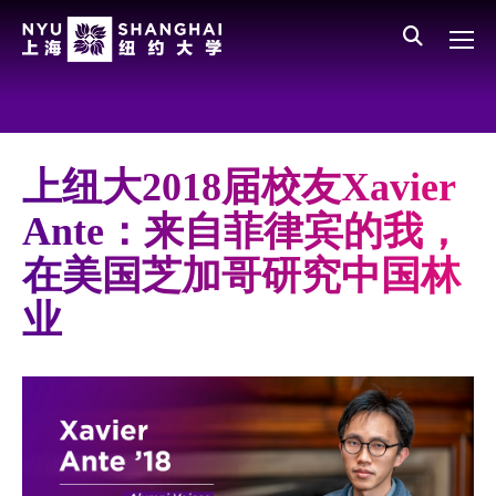
Skip to main content
English
员工登录
All NYU
Main Menu CN
关于我们
愿景、价值、使命
上纽大2018届校友Xavier
学校领导
Ante：来自菲律宾的我，
师资队伍
在美国芝加哥研究中国林
新闻与媒体报道
业
人物
聚焦
媒体视点