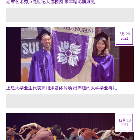
期末艺术秀点亮世纪大道校园 来年精彩前滩见
5月 20
2022
上纽大毕业生代表亮相洋基体育场 出席纽约大学毕业典礼
12月 10
2021