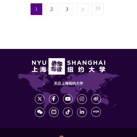
Pagination
Next page
Last page
1
Next ›
2
Last »
3
关注上海纽约大学