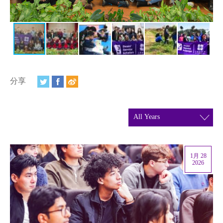
视频
相册
新闻简报
上海纽约大学汇刊
分享
活动纵览
学生说
校园内外
1月 28
联系方式
2026
支持我们