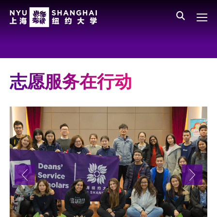
Skip to main content
English
员工登录
All NYU
Main Menu CN
关于我们
愿景、价值、使命
志愿服务在行动
学校领导
师资队伍
新闻与媒体报道
人物
聚焦
媒体视点