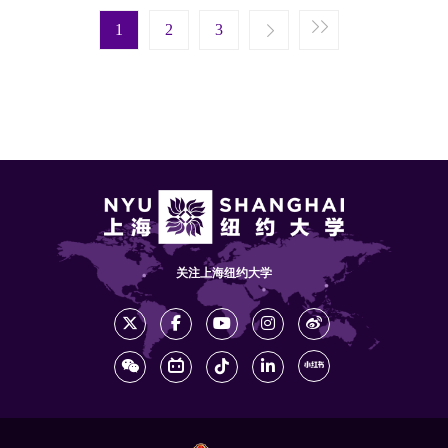
Pagination
Next page
Last page
1
Next ›
2
Last »
3
关注上海纽约大学