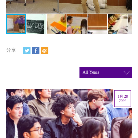
视频
相册
新闻简报
上海纽约大学汇刊
分享
活动纵览
学生说
校园内外
1月 28
联系方式
2026
支持我们