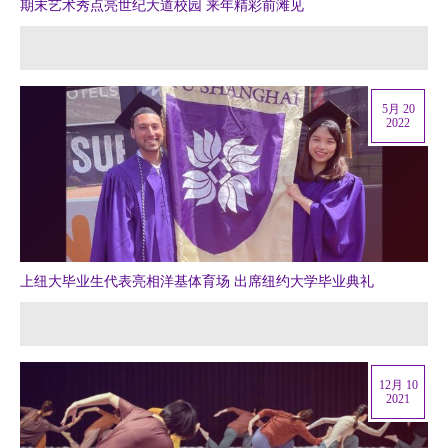
期末艺术秀点亮世纪大道校园 来年精彩前滩见
5月 20
2022
上纽大毕业生代表亮相洋基体育场 出席纽约大学毕业典礼
12月 10
2021