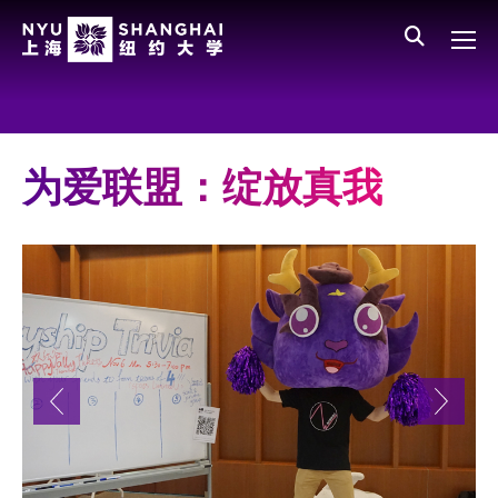
Skip to main content
English
员工登录
All NYU
Main Menu CN
关于我们
愿景、价值、使命
为爱联盟：绽放真我
学校领导
师资队伍
新闻与媒体报道
人物
聚焦
媒体视点