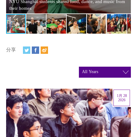
视频
NYU Shanghai students shared food, dance, and music from
their homes
.
相册
新闻简报
上海纽约大学汇刊
分享
活动纵览
学生说
校园内外
1月 28
联系方式
2026
支持我们