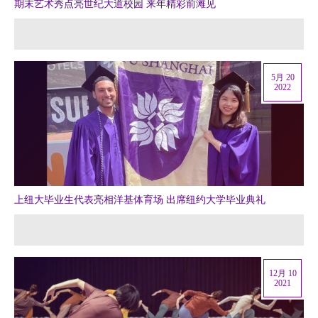
期末艺术秀点亮世纪大道校园 来年精彩前滩见
5月 20
2022
上纽大毕业生代表亮相洋基体育场 出席纽约大学毕业典礼
12月 10
2021