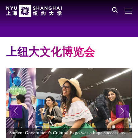
Skip to main content
English
员工登录
All NYU
Main Menu CN
关于我们
愿景、价值、使命
上纽大文化博览会
学校领导
师资队伍
新闻与媒体报道
人物
聚焦
媒体视点
Student Government's Cultural Expo was a huge success, as