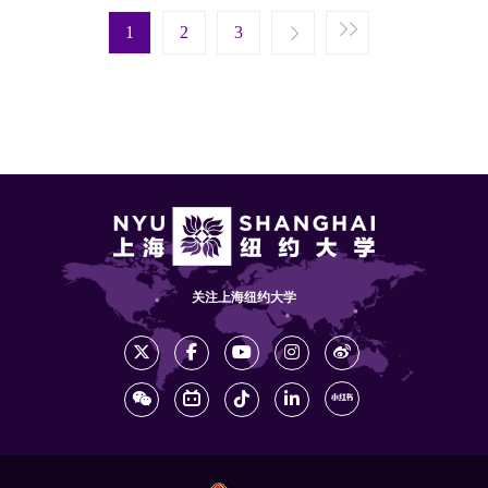
Pagination
Next page
Last page
1
Next ›
2
Last »
3
关注上海纽约大学