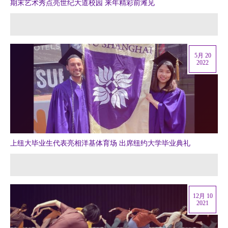
期末艺术秀点亮世纪大道校园 来年精彩前滩见
5月 20
2022
上纽大毕业生代表亮相洋基体育场 出席纽约大学毕业典礼
12月 10
2021