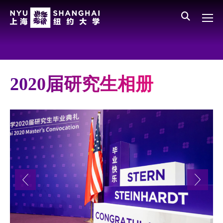
Skip to main content
English
员工登录
All NYU
Main Menu CN
关于我们
愿景、价值、使命
2020届研究生相册
学校领导
师资队伍
新闻与媒体报道
人物
聚焦
媒体视点