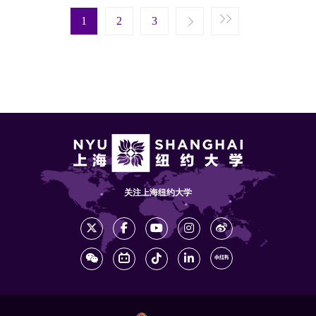
Pagination
Next page
Last page
1
Next ›
2
Last »
3
关注上海纽约大学