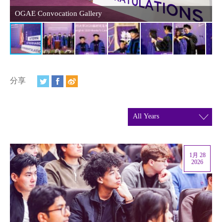
视频
OGAE Convocation Gallery
O
相册
新闻简报
上海纽约大学汇刊
分享
活动纵览
学生说
校园内外
1月 28
联系方式
2026
支持我们