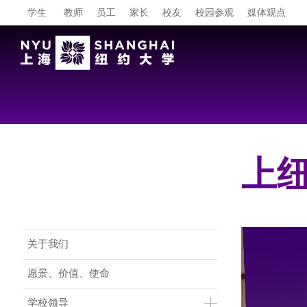
学生
教师
员工
家长
校友
校园参观
媒体观点
上纽
Main Menu CN
关于我们
愿景、价值、使命
学校领导