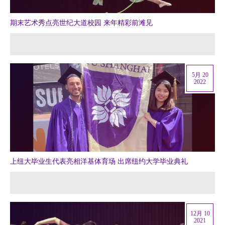
期末艺术秀点亮世纪大道校园 来年精彩前滩见
5月 20
2022
上纽大毕业生代表亮相洋基体育场 出席纽约大学毕业典礼
12月 10
2021