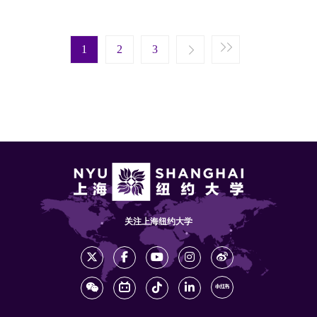
Pagination
Next page
Last page
1
Next ›
2
Last »
3
关注上海纽约大学