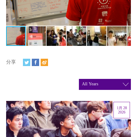
视频
相册
新闻简报
上海纽约大学汇刊
活动纵览
分享
学生说
校园内外
联系方式
1月 28
支持我们
2026