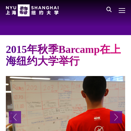
Skip to main content
English
员工登录
All NYU
Main Menu CN
关于我们
愿景、价值、使命
2015年秋季Barcamp在上
学校领导
海纽约大学举行
师资队伍
新闻与媒体报道
人物
聚焦
媒体视点