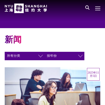
Skip to main content
English
员工登录
All NYU
Main Menu CN
关于我们
愿景、价值、使命
新闻
学校领导
师资队伍
新闻与媒体报道
2025年11
人物
月5日
聚焦
媒体视点