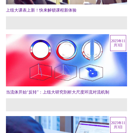
视频
上纽大课表上新！快来解锁课程新体验
相册
新闻简报
上海纽约大学汇刊
2025年11
月3日
活动纵览
学生说
校园内外
当流体开始“反转”：上纽大研究剖析大尺度环流对流机制
联系方式
支持我们
2025年11
月3日