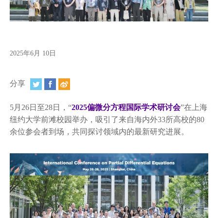
视频
相册
新闻简报
2025年6月 10日
上海纽约大学汇刊
分享
活动纵览
5月26日至28日，“
2025偏微分方程国际学术研讨会
”在上海
学生说
纽约大学前滩校园举办，吸引了来自海内外33所高校的80
余位参会者到场，共同探讨领域内的最新研究进展。
校园内外
联系方式
支持我们