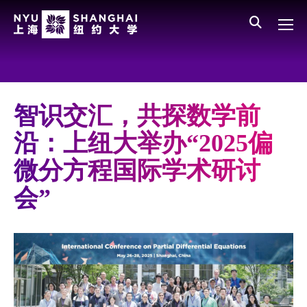
Skip to main content
English
员工登录
All NYU
Main Menu CN
关于我们
愿景、价值、使命
智识交汇，共探数学前
学校领导
沿：上纽大举办“2025偏
师资队伍
微分方程国际学术研讨
新闻与媒体报道
会”
人物
聚焦
媒体视点