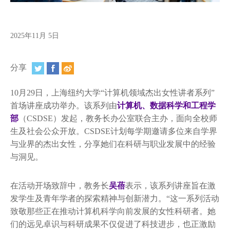
视频
相册
2025年11月 5日
新闻简报
分享
上海纽约大学汇刊
10月29日，上海纽约大学“计算机领域杰出女性讲者系列”
活动纵览
首场讲座成功举办。该系列由
计算机、数据科学和工程学
学生说
部
（CSDSE）发起，教务长办公室联合主办，面向全校师
生及社会公众开放。CSDSE计划每学期邀请多位来自学界
校园内外
与业界的杰出女性，分享她们在科研与职业发展中的经验
与洞见。
联系方式
在活动开场致辞中，教务长
吴蓓
表示，该系列讲座旨在激
支持我们
发学生及青年学者的探索精神与创新潜力。“这一系列活动
致敬那些正在推动计算机科学向前发展的女性科研者。她
们的远见卓识与科研成果不仅促进了科技进步，也正激励