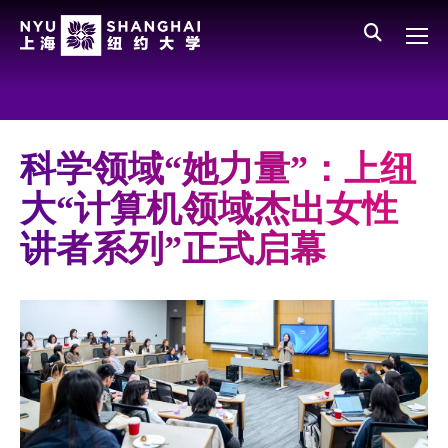
Skip to main content
English
员工登录
All NYU
Main Menu CN
关于我们
愿景、价值、使命
科学领域“她力量”：上纽
学校领导
大“计算机领域杰出女性
师资队伍
讲者系列”正式启幕
新闻与媒体报道
人物
聚焦
媒体视点