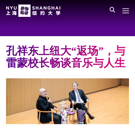
Skip to main content
English
员工登录
All NYU
Main Menu CN
关于我们
愿景、价值、使命
孔祥东上纽大“返场”，与
学校领导
雷蒙校长畅谈音乐与人生
师资队伍
新闻与媒体报道
人物
聚焦
媒体视点