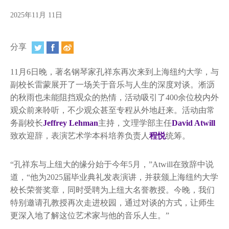
视频
2025年11月 11日
相册
分享
新闻简报
上海纽约大学汇刊
11月6日晚，著名钢琴家孔祥东再次来到上海纽约大学，与
副校长雷蒙展开了一场关于音乐与人生的深度对谈。淅沥
活动纵览
的秋雨也未能阻挡观众的热情，活动吸引了400余位校内外
观众前来聆听，不少观众甚至专程从外地赶来。活动由常
学生说
务副校长
Jeffrey Lehman
主持，文理学部主任
David Atwill
致欢迎辞，表演艺术学本科培养负责人
程悦
统筹。
校园内外
联系方式
“孔祥东与上纽大的缘分始于今年5月，”Atwill在致辞中说
道，“他为2025届毕业典礼发表演讲，并获颁上海纽约大学
支持我们
校长荣誉奖章，同时受聘为上纽大名誉教授。今晚，我们
特别邀请孔教授再次走进校园，通过对谈的方式，让师生
更深入地了解这位艺术家与他的音乐人生。”