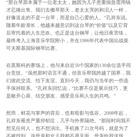
“那台琴原本属于一位老太太，她因为儿子患重病急需用钱
才忍痛出售。我们去搬琴那天，老太太哭的和泪人一样，
好像送走的不是一台琴，而是自己心爱的人。”孔祥东说。
随着年龄渐长，他越来越意识到这台琴的“价值”以及它背
后寄托着的人生悲欢。也正是这台钢琴，让他日夜苦练，
最终考入上海音乐学院附小，并在1986年代表中国出战柴
可夫斯基国际钢琴比赛。
在莫斯科的赛场上，他与来自近50个国家的130余位选手同
台竞技。“虽然那时语言不通，但音乐帮我跨越了国界，我
们彼此交流、结下友谊。直到今天，我仍与当年的一些选
手保持联系。”孔祥东回忆说，“比赛不仅是展示技巧，更
是敞开心扉、结交朋友、感受音乐和人生的共鸣。”
然而，鲜花与掌声的背后，也有暗影与低谷。2008年起，
孔祥东罹患严重抑郁症，几乎与外界隔绝。“那段时间我不
想见任何人，也不想演出。手机换了21次号码，就是为了
不被找到。连母亲和女儿我都不愿见面，母亲给我送饭，