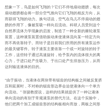
想象一下，鸟是如何飞翔的？它们不停地扇动翅膀，每次
扇动翅膀都会将一部分空气推向它们飞翔的相反方向，从
而获得飞翔的动力。换句话说，空气在鸟儿不停扇动的翅
膀的作用下，像被泵吸一样向后流动。科研人员受到这个
自然界流体力学现象的启发，制造了一种全新的棘轮液泵
装置，这种液泵装置借助振动来使液体流向某一特定方向
而不再依靠转子。而转子是目前我们所用的所有液泵运作
的最关键零件。转子液泵主要依靠一个或一对旋转的转子
工作，这些转子通过高速旋转，给予泵内的流体很大的离
心力，于进口处产生吸力、于出口处产生排放压力，从而
达到输送液体的目的。
“由于振动，当液体在两块带有锯齿的结构板之间被反复挤
压和延展时，不对称的锯齿形边界会迫使液体向一个单方
向流动。” 张骏教授说，这样的结果就提供了一种让液体
单向流动的有别于常规液泵的替代方法。在这个实验中，
他们把两个加工成锯齿形的结构板相向而放，两板之间形