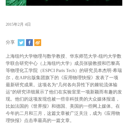
视频
相册
2015年2月 4日
新闻简报
上海纽约大学汇刊
分享
活动纵览
上海纽约大学物理与数学教授、华东师范大学-纽约大学数
学联合研究中心（上海纽约大学）成员张骏教授和巴黎高
学生说
等物理化工学院（ESPCI Paris Tech）的研究员本杰明·希瑞
校园内外
尔，在AIP出版集团旗下的《应用物理快报》发表了一项
最新研究成果。这项名为“几何各向异性下的棘轮流体输
联系方式
运”的研究详细展示了他们在实验室里一项新颖而有趣的发
现。他们的这项发现也被一些非科技类的大众媒体报道，
支持我们
比如法国的《世界报》和德国、美国的一些网上媒体。在
今年的二月和三月，这篇文章被广泛关注，成为《应用物
理快报》点击率最高的一篇文章。