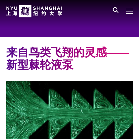
Skip to main content
English
员工登录
All NYU
Main Menu CN
关于我们
愿景、价值、使命
来自鸟类飞翔的灵感——
学校领导
新型棘轮液泵
师资队伍
新闻与媒体报道
人物
聚焦
媒体视点