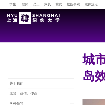
学生
教师
员工
家长
校友
校园参观
媒体观点
城
岛
Main Menu CN
关于我们
愿景、价值、使命
学校领导