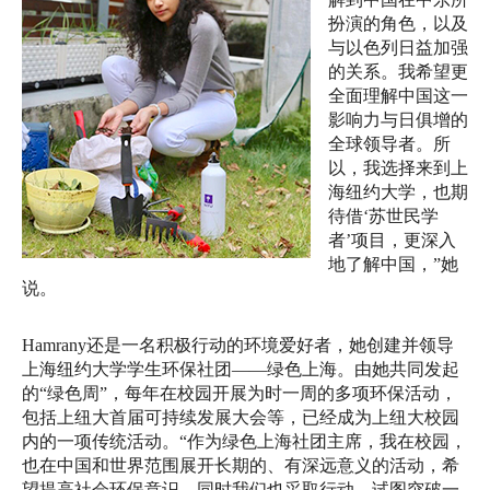
扮演的角色，
以及
与以色列日益加强
的关系。
我希望更
全面理解中国这一
影响力与日俱增的
全球领导者。所
以，
我选择来到上
海纽约大学，也期
待借‘苏世民学
者’项目，
更深入
地了解中国，”她
说。
Hamrany还是一名积极行动的环境爱好者，
她创建并领导
上海纽约大学学生环保社团——绿色上海。
由她共同发起
的“绿色周”，
每年在校园开展为时一周的多项环保活动，
包括上纽大首届可持续发展大会等，
已经成为上纽大校园
内的一项传统活动。“作为绿色上海社团主席，
我在校园，
也在中国和世界范围展开长期的、有深远意义的活动，
希
望提高社会环保意识，同时我们也采取行动，
试图突破一