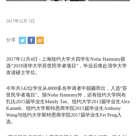
视频
相册
2017年12月 5日
新闻简报
分享
上海纽约大学汇刊
活动纵览
2017年12月4日 - 上海纽约大学大四学生Nofar Hamrany获
选“2019清华大学苏世民学者项目”，
毕业后将赴清华大学
学生说
攻读硕士学位。
校园内外
今年共142位学生从4000多名申请者中脱颖而出，入选“
苏
世民学者项目”。除Nofar Hamrany外，
还有纽约大学阿布
联系方式
扎比2015届毕业生Mandy Tan、纽约大学2013届毕业生Alex 
Kamath、
纽约大学斯特恩商学院2015届毕业生Anthony 
支持我们
Wang与纽约大学斯特恩商学院2017届毕业生Fei Peng入
选。