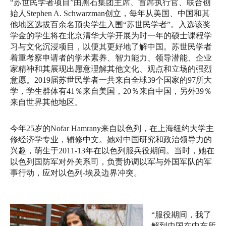
“苏世民学者项目”由黑石集团主席、首席执行官、
联合创
始人Stephen A. Schwarzman创立，每年从美国、
中国和其
他地区选拔百余名顶尖学生入围“苏世民学者”。
入选该奖
学金的学生将在北京清华大学开展为时一年的硕士课程学
习
与文化沉浸项目，以便其更好地了解中国。
苏世民学者
着重考察申请者的学术素养、智力能力、领导潜能、
企业
家精神和其展现出愿意理解其他文化、观点和立场的强烈
意愿。
2019届苏世民学者一共来自全球39个国家的97所大
学，
学生群体有41％来自美国，20％来自中国，另外39％
来自世界其他地区。
今年25岁的Nofar Hamrany来自以色列，在上海纽约大学主
修经济学专业，
辅修中文。她对中国研究和政治领导力的
兴趣，萌生于2011-
13年在以色列服兵役期间。当时，她在
以色列国防军对外关系司，
负责协调以军与外国军队的军
事行动，应对以色列-埃及边界冲突。
“服役期间，我了
解到中国在中东所