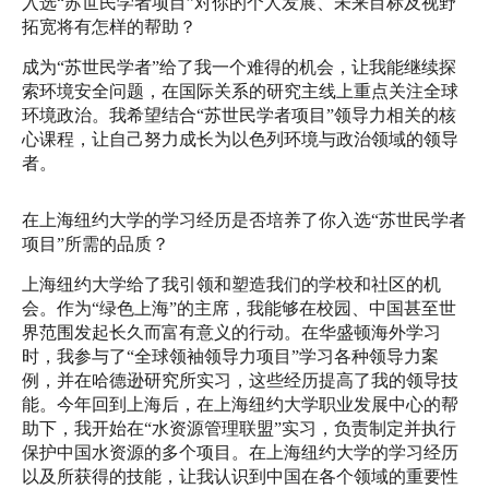
入选“苏世民学者项目”对你的个人发展、
未来目标及视野
拓宽将有怎样的帮助？
成为“苏世民学者”给了我一个难得的机会，
让我能继续探
索环境安全问题，
在国际关系的研究主线上重点关注全球
环境政治。我希望结合“
苏世民学者项目”领导力相关的核
心课程，
让自己努力成长为以色列环境与政治领域的领导
者。
在上海纽约大学的学习经历是否培养了你入选“苏世民学者
项目”
所需的品质？ 
上海纽约大学给了我引领和塑造我们的学校和社区的机
会。作为“
绿色上海”的主席，我能够在校园、中国甚至世
界范围发起长久而富
有意义的行动。在华盛顿海外学习
时，我参与了“全球领袖领导力项
目”学习各种领导力案
例，并在哈德逊研究所实习，
这些经历提高了我的领导技
能。今年回到上海后，在上海纽约大学职
业发展中心的帮
助下，我开始在“水资源管理联盟”实习，
负责制定并执行
保护中国水资源的多个项目。
在上海纽约大学的学习经历
以及所获得的技能，
让我认识到中国在各个领域的重要性