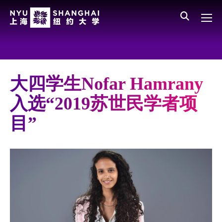
Skip to main content
English
员工登录
All NYU
Main Menu CN
关于我们
愿景、价值、使命
大四学生Nofar Hamrany
学校领导
入选“2019苏世民学者项
师资队伍
目”
新闻与媒体报道
人物
聚焦
媒体视点