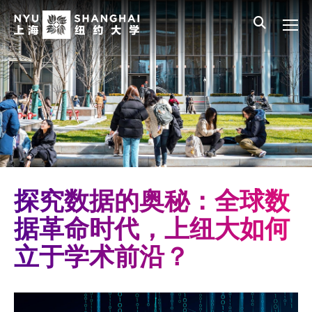
Skip to main content
English
员工登录
All NYU
Main Menu CN
关于我们
愿景、价值、使命
学校领导
师资队伍
新闻与媒体报道
探究数据的奥秘：全球数
人物
据革命时代，上纽大如何
立于学术前沿？
聚焦
媒体视点