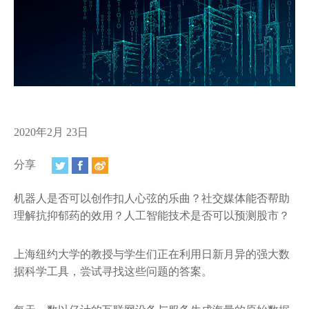
视频
相册
新闻简报
上海纽约大学汇刊
活动纵览
2020年2月 23日
学生说
分享
校园内外
机器人是否可以创作扣人心弦的乐曲？社交媒体能否帮助
理解抗抑郁药的效用？人工智能技术是否可以预测股市？
联系方式
支持我们
上海纽约大学的教授与学生们正在利用日新月异的强大数
据科学工具，尝试寻找这些问题的答案。