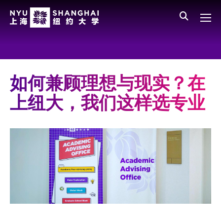
Skip to main content
English
员工登录
All NYU
Main Menu CN
关于我们
愿景、价值、使命
如何兼顾理想与现实？在
学校领导
上纽大，我们这样选专业
师资队伍
新闻与媒体报道
人物
聚焦
媒体视点