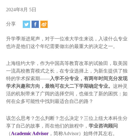
视频
2024年8月 5日
相册
分享
新闻简报
升学季渐进尾声，对于一位准大学生来说，入读什么专业
上海纽约大学汇刊
也许是他们这个年纪需要做出的最重大的决定之一。
活动纵览
上海纽约大学，作为中国高等教育改革的试验田，取美国
学生说
一流高校教育模式之长，在专业选择上，为新生提供了独
特的学术探索期——
入学不分专业，有两年时间充分发现
校园内外
学术兴趣和方向，最晚可在大二下学期确定专业。
这种灵
活的机制带来了广阔的选择空间，也催生了新的困扰：如
联系方式
何在众多可能性中找到最适合自己的路？
支持我们
该怎么思考？怎么判断？怎么决定？三位上纽大本科生分
享了自己的故事，而在他们的旅程中，
学业咨询顾问
（
Academic Advis
or
，简称Advisor）始终伴其左右。