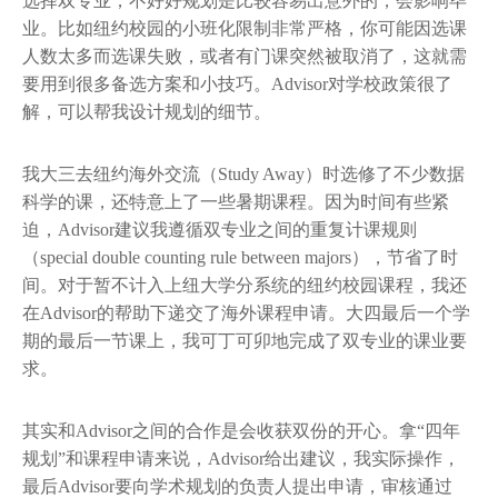
选择双专业，不好好规划是比较容易出意外的，会影响毕
业。比如纽约校园的小班化限制非常严格，你可能因选课
人数太多而选课失败，或者有门课突然被取消了，这就需
要用到很多备选方案和小技巧。Advisor对学校政策很了
解，可以帮我设计规划的细节。
我大三去纽约海外交流（Study Away）时选修了不少数据
科学的课，还特意上了一些暑期课程。因为时间有些紧
迫，Advisor建议我遵循双专业之间的重复计课规则
（special double counting rule between majors），节省了时
间。对于暂不计入上纽大学分系统的纽约校园课程，我还
在Advisor的帮助下递交了海外课程申请。大四最后一个学
期的最后一节课上，我可丁可卯地完成了双专业的课业要
求。
其实和Advisor之间的合作是会收获双份的开心。拿“四年
规划”和课程申请来说，Advisor给出建议，我实际操作，
最后Advisor要向学术规划的负责人提出申请，审核通过