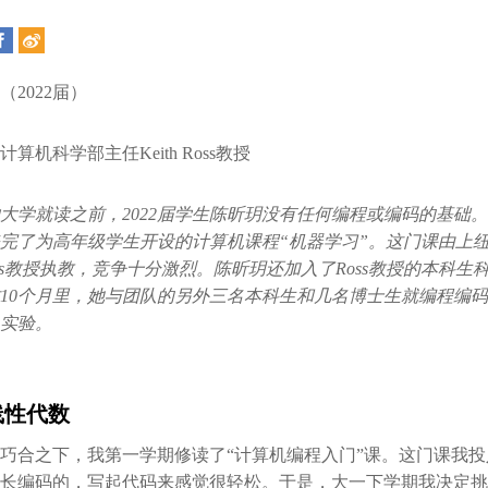
（2022届）
计算机科学部主任Keith Ross教授
大学就读之前，2022届学生陈昕玥没有任何编程或编码的基础
完了为高年级学生开设的计算机课程“机器学习”。这门课由上
 Ross教授执教，竞争十分激烈。陈昕玥还加入了Ross教授的本科生
10个月里，她与团队的另外三名本科生和几名博士生就编程编
实验。
线性代数
巧合之下，我第一学期修读了“计算机编程入门”课。这门课我
长编码的，写起代码来感觉很轻松。于是，大一下学期我决定挑