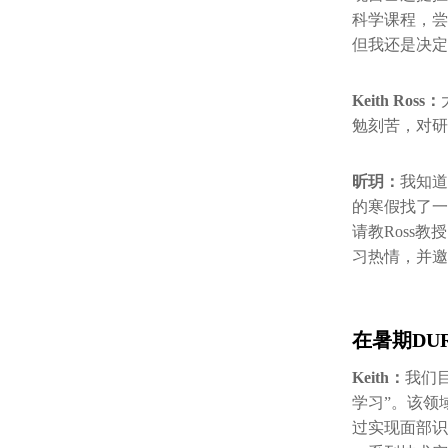
科学课程，尝
但我还是决定
Keith Ross：
勉刻苦，对研
昕玥：
我知道
的寒假找了一
请教Ross
习热情，并邀
在暑期DU
Keith：
我们
学习”。该领
过实现面部识