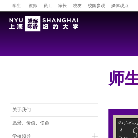
学生
教师
员工
家长
校友
校园参观
媒体观点
师
Main Menu CN
关于我们
愿景、价值、使命
学校领导