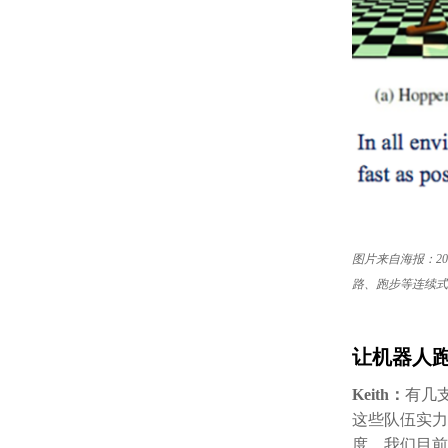
图片来自海报：20
路、跑步等连续式
让机器人
Keith：
有几
这些队伍实力
度。我们目前