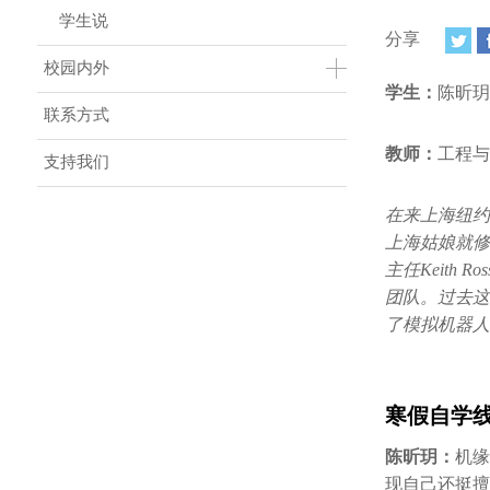
学生说
分享
校园内外
学生：
陈昕玥
联系方式
教师：
工程与
支持我们
在来上海纽约
上海姑娘就修
主任Keith
团队。过去这
了模拟机器人
寒假自学
陈昕玥：
机缘
现自己还挺擅